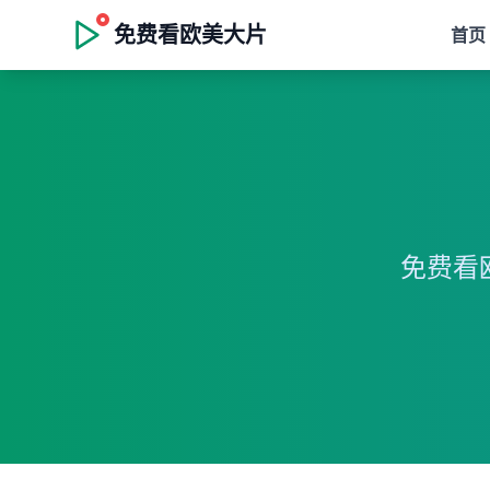
免费看欧美大片
首页
免费看欧