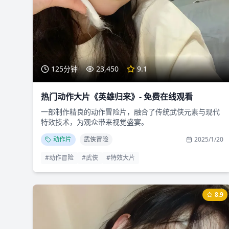
125分钟
23,450
9.1
热门动作大片《英雄归来》- 免费在线观看
一部制作精良的动作冒险片，融合了传统武侠元素与现代
特效技术，为观众带来视觉盛宴。
动作片
武侠冒险
2025/1/20
#
动作冒险
#
武侠
#
特效大片
8.9