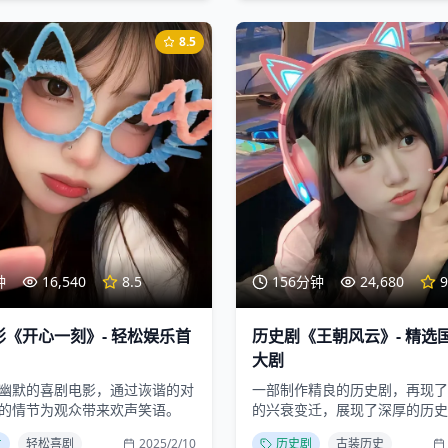
8.5
钟
16,540
8.5
156分钟
24,680
9
影《开心一刻》- 轻松娱乐首
历史剧《王朝风云》- 精选
大剧
幽默的喜剧电影，通过诙谐的对
一部制作精良的历史剧，再现了
的情节为观众带来欢声笑语。
的兴衰变迁，展现了深厚的历史
蕴。
片
轻松喜剧
2025/2/10
历史剧
古装历史