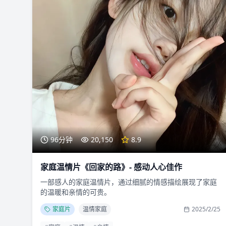
96分钟
20,150
8.9
家庭温情片《回家的路》- 感动人心佳作
一部感人的家庭温情片，通过细腻的情感描绘展现了家庭
的温暖和亲情的可贵。
家庭片
温情家庭
2025/2/25