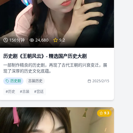
156分钟
24,680
9.2
历史剧《王朝风云》- 精选国产历史大剧
一部制作精良的历史剧，再现了古代王朝的兴衰变迁，展
现了深厚的历史文化底蕴。
历史剧
古装历史
2025/2/15
#
历史
#
古装
#
宫廷
9.3