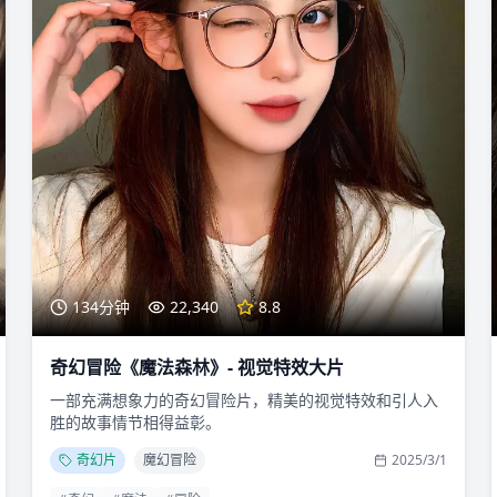
134分钟
22,340
8.8
奇幻冒险《魔法森林》- 视觉特效大片
一部充满想象力的奇幻冒险片，精美的视觉特效和引人入
胜的故事情节相得益彰。
奇幻片
魔幻冒险
2025/3/1