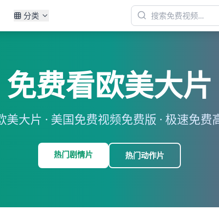
分类
免费看欧美大片
美大片 · 美国免费视频免费版 · 极速免
热门剧情片
热门动作片